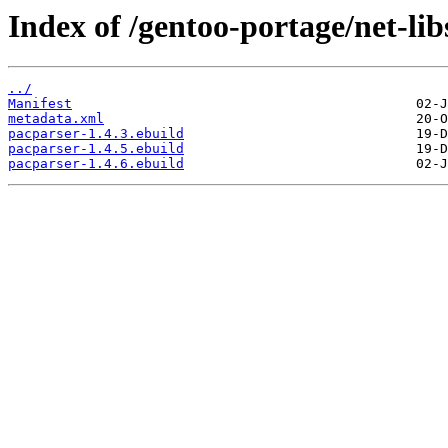
Index of /gentoo-portage/net-lib
../
Manifest
metadata.xml
pacparser-1.4.3.ebuild
pacparser-1.4.5.ebuild
pacparser-1.4.6.ebuild