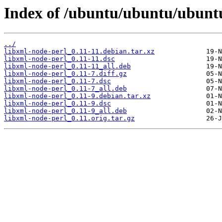
Index of /ubuntu/ubuntu/ubuntu
../
libxml-node-perl_0.11-11.debian.tar.xz
libxml-node-perl_0.11-11.dsc
libxml-node-perl_0.11-11_all.deb
libxml-node-perl_0.11-7.diff.gz
libxml-node-perl_0.11-7.dsc
libxml-node-perl_0.11-7_all.deb
libxml-node-perl_0.11-9.debian.tar.xz
libxml-node-perl_0.11-9.dsc
libxml-node-perl_0.11-9_all.deb
libxml-node-perl_0.11.orig.tar.gz