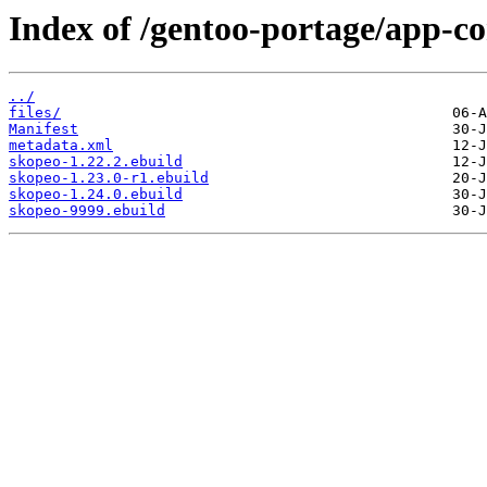
Index of /gentoo-portage/app-co
../
files/
Manifest
metadata.xml
skopeo-1.22.2.ebuild
skopeo-1.23.0-r1.ebuild
skopeo-1.24.0.ebuild
skopeo-9999.ebuild