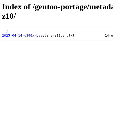
Index of /gentoo-portage/metad
z10/
../
2025-04-14-s390x-baseline-z10.en.txt