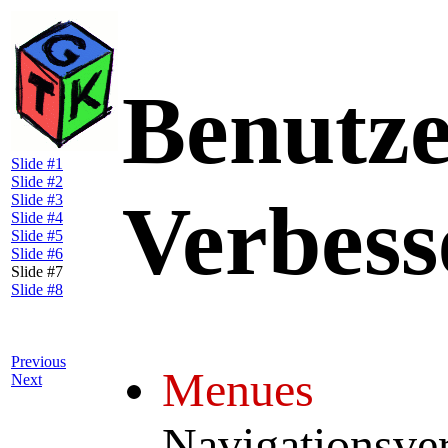
Benutze
Slide #1
Slide #2
Verbess
Slide #3
Slide #4
Slide #5
Slide #6
Slide #7
Slide #8
Previous
Menues
Next
Navigationsve