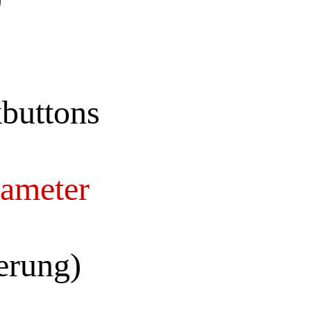
buttons
rameter
erung)