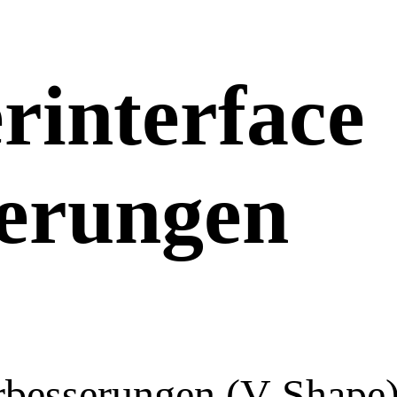
rinterface
erungen
rbesserungen (V-Shape