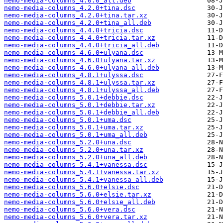
nemo-media-columns_4.0.0_all.deb
nemo-media-columns_4.2.0+tina.dsc
nemo-media-columns_4.2.0+tina.tar.xz
nemo-media-columns_4.2.0+tina_all.deb
nemo-media-columns_4.4.0+tricia.dsc
nemo-media-columns_4.4.0+tricia.tar.xz
nemo-media-columns_4.4.0+tricia_all.deb
nemo-media-columns_4.6.0+ulyana.dsc
nemo-media-columns_4.6.0+ulyana.tar.xz
nemo-media-columns_4.6.0+ulyana_all.deb
nemo-media-columns_4.8.1+ulyssa.dsc
nemo-media-columns_4.8.1+ulyssa.tar.xz
nemo-media-columns_4.8.1+ulyssa_all.deb
nemo-media-columns_5.0.1+debbie.dsc
nemo-media-columns_5.0.1+debbie.tar.xz
nemo-media-columns_5.0.1+debbie_all.deb
nemo-media-columns_5.0.1+uma.dsc
nemo-media-columns_5.0.1+uma.tar.xz
nemo-media-columns_5.0.1+uma_all.deb
nemo-media-columns_5.2.0+una.dsc
nemo-media-columns_5.2.0+una.tar.xz
nemo-media-columns_5.2.0+una_all.deb
nemo-media-columns_5.4.1+vanessa.dsc
nemo-media-columns_5.4.1+vanessa.tar.xz
nemo-media-columns_5.4.1+vanessa_all.deb
nemo-media-columns_5.6.0+elsie.dsc
nemo-media-columns_5.6.0+elsie.tar.xz
nemo-media-columns_5.6.0+elsie_all.deb
nemo-media-columns_5.6.0+vera.dsc
nemo-media-columns_5.6.0+vera.tar.xz