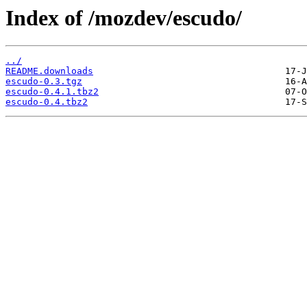
Index of /mozdev/escudo/
../
README.downloads
escudo-0.3.tgz
escudo-0.4.1.tbz2
escudo-0.4.tbz2