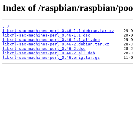
Index of /raspbian/raspbian/poo
../
libxml-sax-machines-perl_0.46-1.1.debian.tar.xz
libxml-sax-machines-perl_0.46-1.1.dsc
libxml-sax-machines-perl_0.46-1.1_all.deb
libxml-sax-machines-perl_0.46-2.debian.tar.xz
libxml-sax-machines-perl_0.46-2.dsc
libxml-sax-machines-perl_0.46-2_all.deb
libxml-sax-machines-perl_0.46.orig.tar.gz