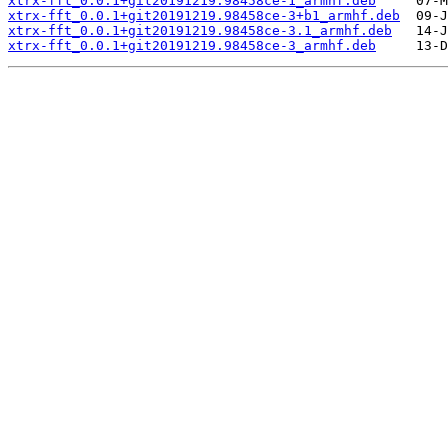
xtrx-fft_0.0.1+git20191219.98458ce-1_armhf.deb
xtrx-fft_0.0.1+git20191219.98458ce-3+b1_armhf.deb
xtrx-fft_0.0.1+git20191219.98458ce-3.1_armhf.deb
xtrx-fft_0.0.1+git20191219.98458ce-3_armhf.deb