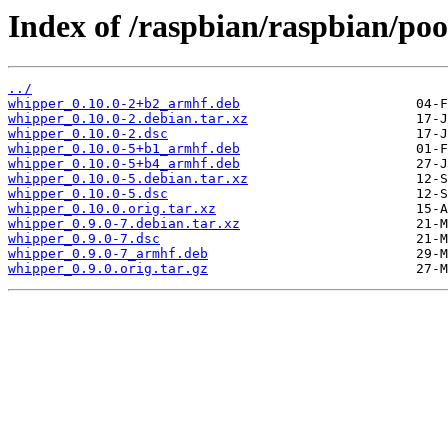
Index of /raspbian/raspbian/po
../
whipper_0.10.0-2+b2_armhf.deb
whipper_0.10.0-2.debian.tar.xz
whipper_0.10.0-2.dsc
whipper_0.10.0-5+b1_armhf.deb
whipper_0.10.0-5+b4_armhf.deb
whipper_0.10.0-5.debian.tar.xz
whipper_0.10.0-5.dsc
whipper_0.10.0.orig.tar.xz
whipper_0.9.0-7.debian.tar.xz
whipper_0.9.0-7.dsc
whipper_0.9.0-7_armhf.deb
whipper_0.9.0.orig.tar.gz