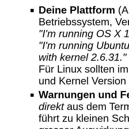
Deine Plattform
(Ar
Betriebssystem, Vers
"I'm running OS X 1
"I'm running Ubunt
with kernel 2.6.31."
Für Linux sollten im
und Kernel Versio
Warnungen und Fe
direkt
aus dem Termi
führt zu kleinen Sch