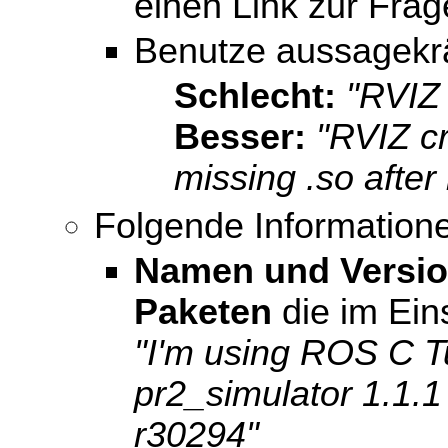
einen Link zur Frag
Benutze aussagekräf
Schlecht:
"RVIZ 
Besser:
"RVIZ cr
missing .so after
Folgende Informationen
Namen und Versio
Paketen
die im Eins
"I'm using ROS C Tu
pr2_simulator 1.1.1
r30294"