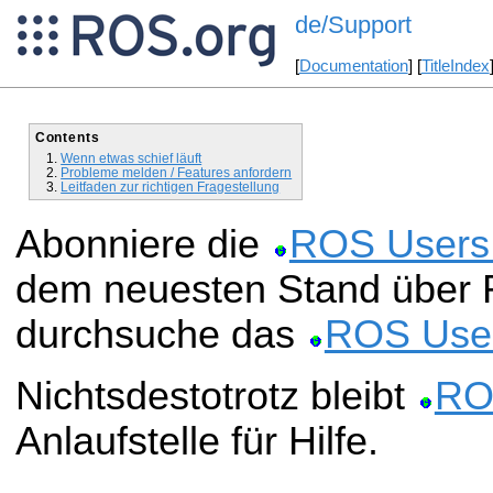
de/Support
[
Documentation
] [
TitleIndex
Contents
Wenn etwas schief läuft
Probleme melden / Features anfordern
Leitfaden zur richtigen Fragestellung
Abonniere die
ROS Users 
dem neuesten Stand über 
durchsuche das
ROS User
Nichtsdestotrotz bleibt
RO
Anlaufstelle für Hilfe.