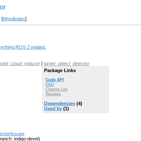
or
] [
WordIndex
]
anything ROS 2 related.
point_cloud_reducer
|
target_object_detector
Package Links
Code API
FAQ
Change List
Reviews
Dependencies
(4)
Used by
(1)
ector/issues
ranch: indigo-devel)