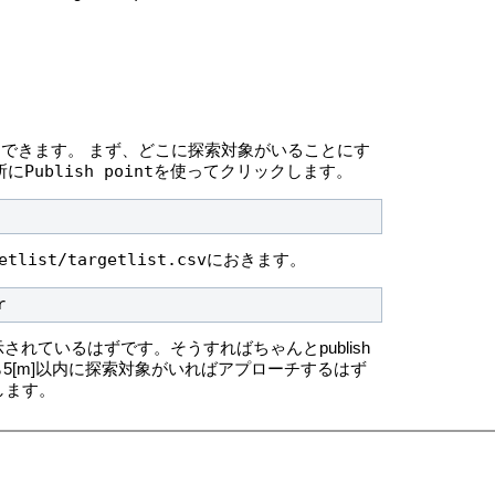
にできます。
まず、どこに探索対象がいることにす
Publish point
所に
を使ってクリックします。
etlist/targetlist.csv
におきます。
r
されているはずです。そうすればちゃんとpublish
から5[m]以内に探索対象がいればアプローチするはず
します。