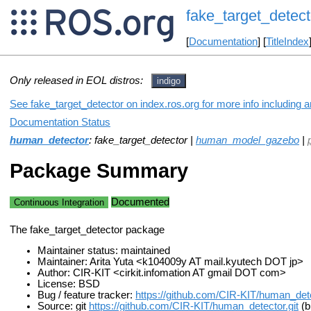
fake_target_detect
[
Documentation
] [
TitleIndex
Only released in EOL distros:
indigo
See fake_target_detector on index.ros.org for more info including 
Documentation Status
human_detector
: fake_target_detector |
human_model_gazebo
|
Package Summary
Documented
Continuous Integration
The fake_target_detector package
Maintainer status: maintained
Maintainer: Arita Yuta <k104009y AT mail.kyutech DOT jp>
Author: CIR-KIT <cirkit.infomation AT gmail DOT com>
License: BSD
Bug / feature tracker:
https://github.com/CIR-KIT/human_det
Source: git
https://github.com/CIR-KIT/human_detector.git
(b