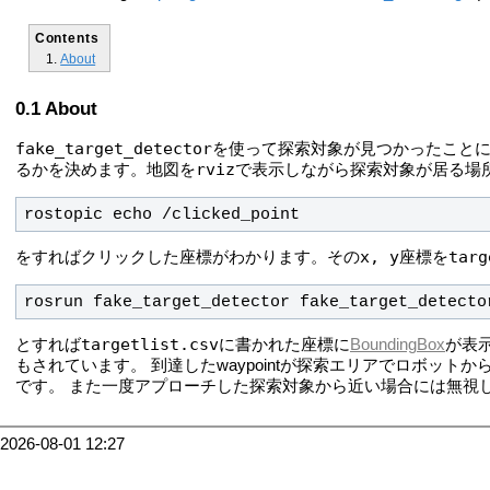
Contents
About
About
fake_target_detector
を使って探索対象が見つかったこと
rviz
るかを決めます。地図を
で表示しながら探索対象が居る場
rostopic echo /clicked_point
x, y
targ
をすればクリックした座標がわかります。その
座標を
rosrun fake_target_detector fake_target_detecto
targetlist.csv
とすれば
に書かれた座標に
BoundingBox
が表示
もされています。
到達したwaypointが探索エリアでロボット
です。
また一度アプローチした探索対象から近い場合には無視
2026-08-01 12:27