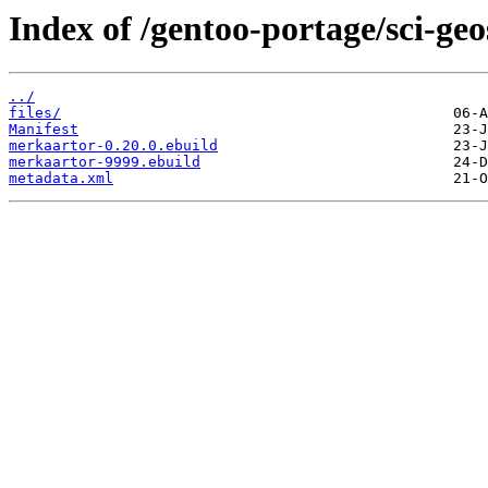
Index of /gentoo-portage/sci-ge
../
files/
Manifest
merkaartor-0.20.0.ebuild
merkaartor-9999.ebuild
metadata.xml