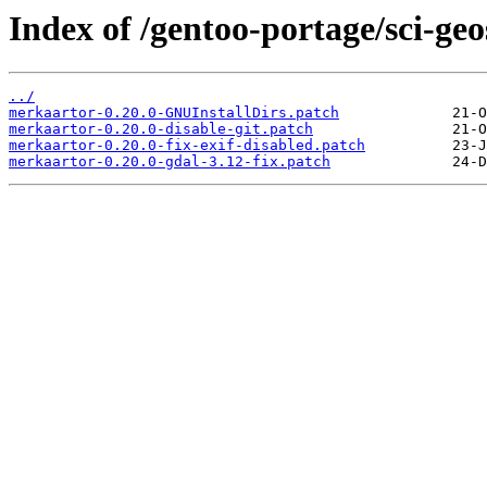
Index of /gentoo-portage/sci-geo
../
merkaartor-0.20.0-GNUInstallDirs.patch
merkaartor-0.20.0-disable-git.patch
merkaartor-0.20.0-fix-exif-disabled.patch
merkaartor-0.20.0-gdal-3.12-fix.patch