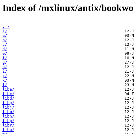
Index of /mxlinux/antix/bookw
../
1/
a/
b/
c/
d/
e/
f/
g/
h/
i/
j/
k/
l/
liba/
libc/
libd/
libg/
libj/
libm/
libn/
libp/
libr/
libu/