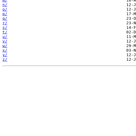
m/
n/
o/
p/
q/
r/
s/
t/
u/
v/
w/
x/
y/
z/