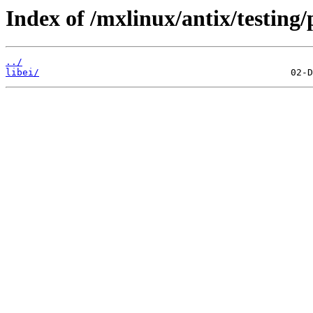
Index of /mxlinux/antix/testing/
../
libei/