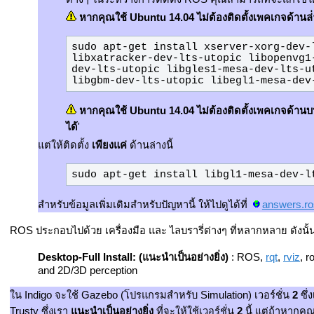
หากคุณใช้ Ubuntu 14.04 ไม่ต้องติดตั้งเพคเกจด้านล่
sudo apt-get install xserver-xorg-dev-
libxatracker-dev-lts-utopic libopenvg1
dev-lts-utopic libgles1-mesa-dev-lts-u
libgbm-dev-lts-utopic libegl1-mesa-dev
หากคุณใช้ Ubuntu 14.04 ไม่ต้องติดตั้งเพคเกจด้าน
ได้
'
แต่ให้ติดตั้ง
เพียงแค่
ด้านล่างนี้
sudo apt-get install libgl1-mesa-dev-l
สำหรับข้อมูลเพิ่มเติมสำหรับปัญหานี้ ให้ไปดูได้ที่
answers.ro
ROS ประกอบไปด้วย เครื่องมือ และ ไลบรารี่ต่างๆ ที่หลากหลาย ดังนั้นเร
Desktop-Full Install: (แนะนำเป็นอย่างยิ่ง)
: ROS,
rqt
,
rviz
, r
and 2D/3D perception
ใน Indigo จะใช้ Gazebo (โปรแกรมสำหรับ Simulation) เวอร์ชั่น
2
ซึ่
Trusty ซึ่งเรา
แนะนำเป็นอย่างยิ่ง
ที่จะให้ใช้เวอร์ชั่น
2
นี้ แต่ถ้าหากคุ