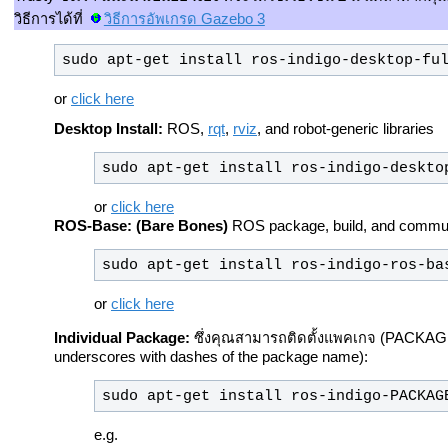
วิธีการได้ที่
วิธีการอัพเกรด Gazebo 3
sudo apt-get install ros-indigo-desktop-fu
or
click here
Desktop Install:
ROS,
rqt
,
rviz
, and robot-generic libraries
sudo apt-get install ros-indigo-deskto
or
click here
ROS-Base: (Bare Bones)
ROS package, build, and communic
sudo apt-get install ros-indigo-ros-ba
or
click here
Individual Package:
ซึ่งคุณสามารถติดตั้งแพคเกจ (PACKAGE
underscores with dashes of the package name):
sudo apt-get install ros-indigo-PACKAG
e.g.